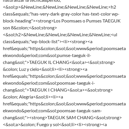
<&sol;p>&NewLine;&NewLine;&NewLine;&NewLine;<h2
class&equals;"has-very-dark-gray-color has-text-color wp-
block-heading"><strong>Los Poomsaes o Pumses TAEGUK
son 8&colon;<&sol;strong>
<&sol;h2>&NewLine;&NewLine;&NewLine;&NewLine;<ul
class&equals;"wp-block-list"><li><strong><a
href&equals;"https&colon;&sol;&sol;www&period;poomsaeta
ekwondo&period;com&sol;pumse-taeguk-il-
chang&sol;">TAEGUK IL CHANG<&sol;a><&sol;strong>
&colon; Luz y cielo<&sol;li><li><strong><a
href&equals;"https&colon;&sol;&sol;www&period;poomsaeta
ekwondo&period;com&sol;poomsae-taeguk-i-
chang&sol;">TAEGUK I CHANG<&sol;a><&sol;strong>
&colon; Alegria<&sol;li><li><a
href&equals;"https&colon;&sol;&sol;www&period;poomsaeta
ekwondo&period;com&sol;poomsae-taeguk-sam-
chang&sol;"><strong>TAEGUK SAM CHANG<&sol;strong>
<&sol;a>&colon; Fuego y sol<&sol;li><li><strong><a