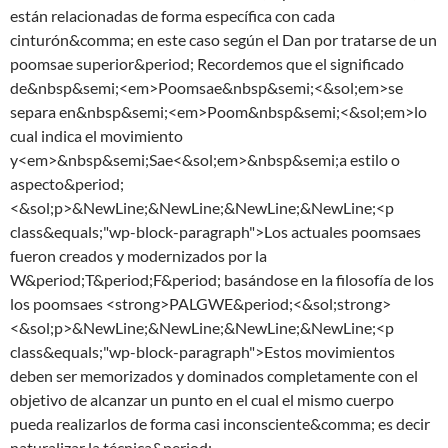
están relacionadas de forma específica con cada
cinturón&comma; en este caso según el Dan por tratarse de un
poomsae superior&period; Recordemos que el significado
de&nbsp&semi;<em>Poomsae&nbsp&semi;<&sol;em>se
separa en&nbsp&semi;<em>Poom&nbsp&semi;<&sol;em>lo
cual indica el movimiento
y<em>&nbsp&semi;Sae<&sol;em>&nbsp&semi;a estilo o
aspecto&period;
<&sol;p>&NewLine;&NewLine;&NewLine;&NewLine;<p
class&equals;"wp-block-paragraph">Los actuales poomsaes
fueron creados y modernizados por la
W&period;T&period;F&period; basándose en la filosofía de los
los poomsaes <strong>PALGWE&period;<&sol;strong>
<&sol;p>&NewLine;&NewLine;&NewLine;&NewLine;<p
class&equals;"wp-block-paragraph">Estos movimientos
deben ser memorizados y dominados completamente con el
objetivo de alcanzar un punto en el cual el mismo cuerpo
pueda realizarlos de forma casi inconsciente&comma; es decir
naturalizar la técnica&period;