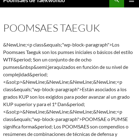
Poomsaes de Taekwondo
al
MENÚ
contenido
PRINCI
POOMSAES TAEGUK
&NewLine;<p class&equals;"wp-block-paragraph">Los
Poomsaes Taeguk son los pumses iniciales o básicos del estilo
WTF&period; Son un conjunto de de ocho
pumses&nbsp&semi;jeraquizados en función de su nivel de
complejidad&period;
<&sol;p>&NewLine;&NewLine;&NewLine;&NewLine;<p
class&equals;"wp-block-paragraph">Están asociados a los
grados KUP son los exigidos para poder avanzar al un grado
KUP superior y para el 1º Dan&period;
<&sol;p>&NewLine;&NewLine;&NewLine;&NewLine;<p
class&equals;"wp-block-paragraph">POOMSAE o PUMSE
significa forma&period; Los POOMSAES son compendios o
resúmenes de combinaciones de técnicas de defensa y