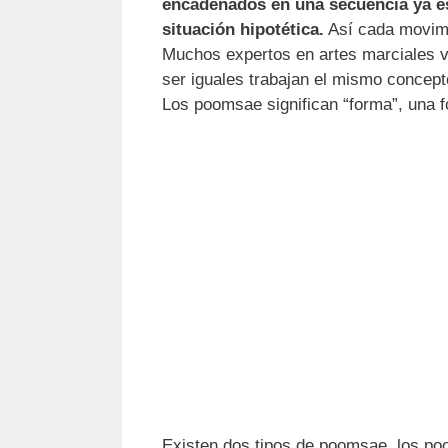
encadenados en una secuencia ya e
situación hipotética.
Así cada movimi
Muchos expertos en artes marciales vi
ser iguales trabajan el mismo concept
Los poomsae significan “forma”, una 
Existen dos tipos de poomsae, los po