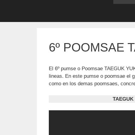
6º POOMSAE 
El 6º pumse o Poomsae TAEGUK YUK C
lineas. En este pumse o poomsae el g
como en los demas poomsaes, concret
TAEGUK 