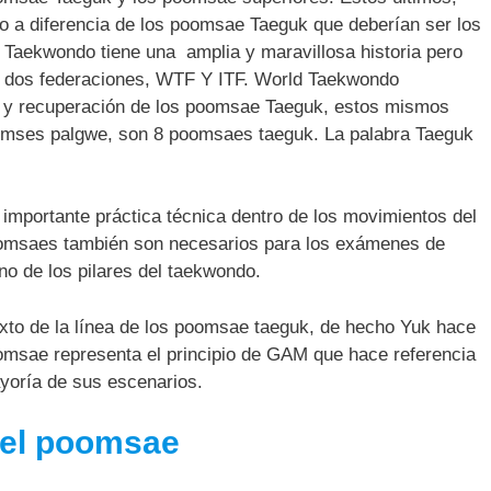
to a diferencia de los poomsae Taeguk que deberían ser los
l Taekwondo tiene una amplia y maravillosa historia pero
de dos federaciones, WTF Y ITF. World Taekwondo
ión y recuperación de los poomsae Taeguk, estos mismos
mses palgwe, son 8 poomsaes taeguk. La palabra Taeguk
mportante práctica técnica dentro de los movimientos del
oomsaes también son necesarios para los exámenes de
no de los pilares del taekwondo.
exto de la línea de los poomsae taeguk, de hecho Yuk hace
oomsae representa el principio de GAM que hace referencia
ayoría de sus escenarios.
del poomsae