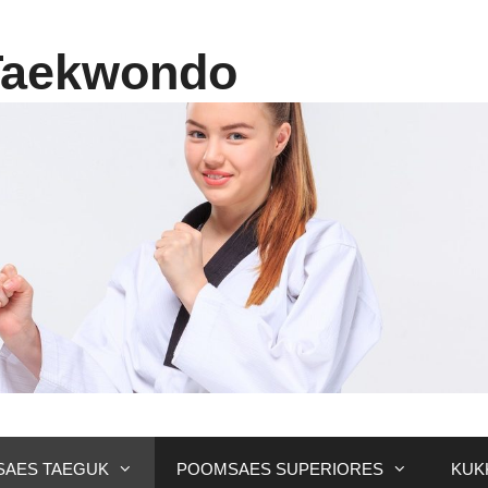
Taekwondo
AES TAEGUK
POOMSAES SUPERIORES
KUK