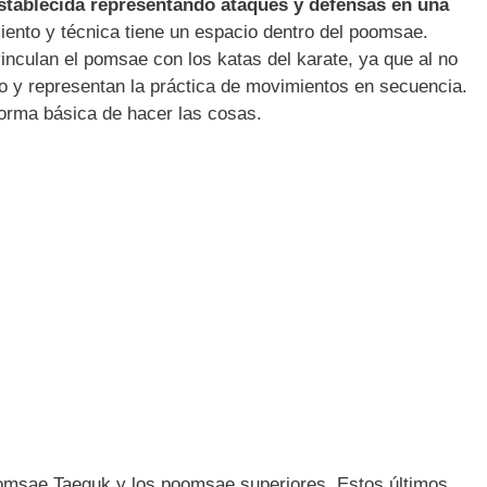
stablecida representando ataques y defensas en una
ento y técnica tiene un espacio dentro del poomsae.
nculan el pomsae con los katas del karate, ya que al no
o y representan la práctica de movimientos en secuencia.
forma básica de hacer las cosas.
omsae Taeguk y los poomsae superiores. Estos últimos,